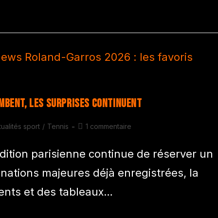
ombent, les surprises continuent
ualités sport
/
Tennis
1 commentaire
ition parisienne continue de réserver un
minations majeures déjà enregistrées, la
ents et des tableaux…