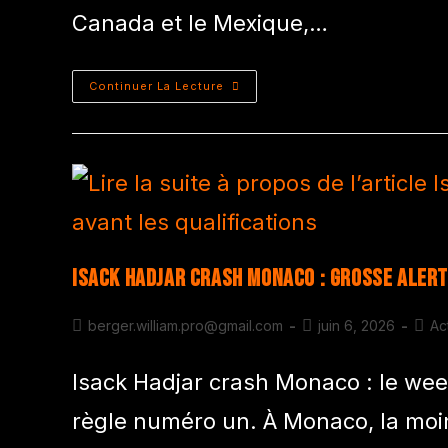
Canada et le Mexique,…
Continuer La Lecture
Isack Hadjar crash Monaco : grosse alert
berger.william.pro@gmail.com
juin 6, 2026
Ac
Isack Hadjar crash Monaco : le we
règle numéro un. À Monaco, la moin