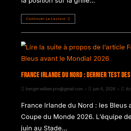
la position sur la grille…
Continuer La Lecture
France Irlande du Nord : dernier test des
berger.william.pro@gmail.com
juin 6, 2026
Ac
France Irlande du Nord : les Bleus a
Coupe du Monde 2026. L’équipe de F
juin au Stade…