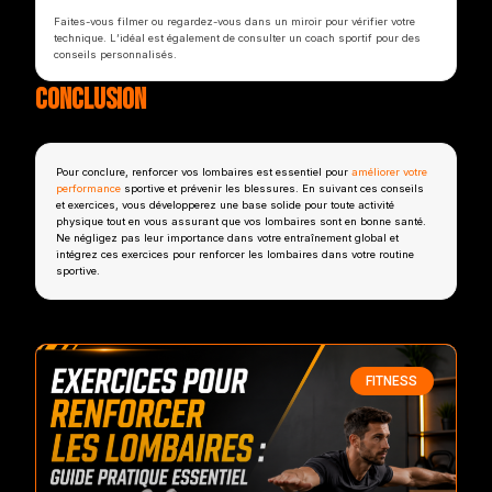
Faites-vous filmer ou regardez-vous dans un miroir pour vérifier votre
technique. L’idéal est également de consulter un coach sportif pour des
conseils personnalisés.
Conclusion
Pour conclure, renforcer vos lombaires est essentiel pour
améliorer votre
performance
sportive et prévenir les blessures. En suivant ces conseils
et exercices, vous développerez une base solide pour toute activité
physique tout en vous assurant que vos lombaires sont en bonne santé.
Ne négligez pas leur importance dans votre entraînement global et
intégrez ces exercices pour renforcer les lombaires dans votre routine
sportive.
FITNESS