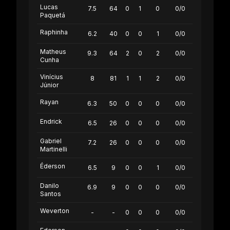
Lucas
7.5
64
0
1
0
0/0
Paquetá
Raphinha
6.2
40
0
0
1
0/0
Matheus
9.3
64
2
0
2
0/0
Cunha
Vinícius
8
81
1
1
2
0/0
Júnior
Rayan
6.3
50
0
0
0
0/0
Endrick
6.5
26
0
0
0
0/0
Gabriel
7.2
26
0
0
0
0/0
Martinelli
Éderson
6.5
9
0
0
1
0/0
Danilo
6.9
9
0
0
0
0/0
Santos
Weverton
-
-
0
0
0
0/0