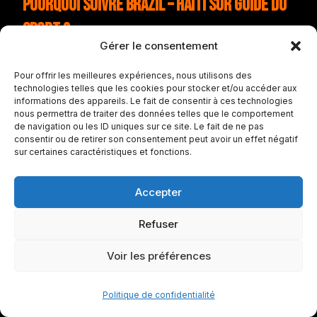
Pourquoi suivre Brazil – Haiti sur Guide du
Sport ?
Gérer le consentement
Cette page centralise les
Pour offrir les meilleures expériences, nous utilisons des
technologies telles que les cookies pour stocker et/ou accéder aux
informations essentielles du match
informations des appareils. Le fait de consentir à ces technologies
nous permettra de traiter des données telles que le comportement
Brazil – Haiti pour vous permettre
de navigation ou les ID uniques sur ce site. Le fait de ne pas
consentir ou de retirer son consentement peut avoir un effet négatif
de suivre la rencontre rapidement :
sur certaines caractéristiques et fonctions.
heure, stade, score, compositions
Accepter
et événements importants.
Refuser
FAQ sur Brazil – Haiti
Voir les préférences
À quelle heure est le match Brazil –
Politique de confidentialité