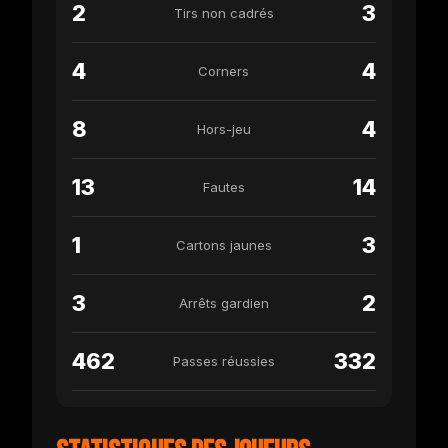
2
3
Tirs non cadrés
4
4
Corners
8
4
Hors-jeu
13
14
Fautes
1
3
Cartons jaunes
3
2
Arrêts gardien
462
332
Passes réussies