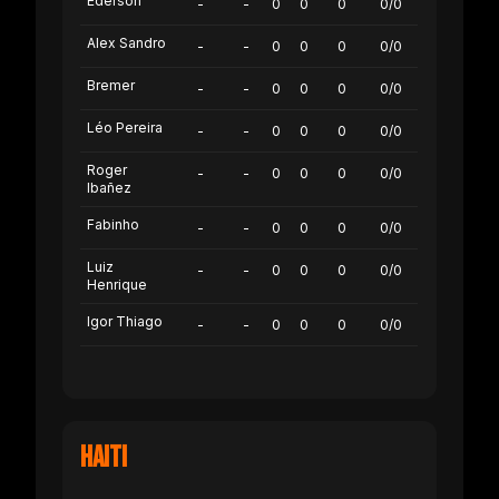
Ederson
-
-
0
0
0
0/0
Alex Sandro
-
-
0
0
0
0/0
Bremer
-
-
0
0
0
0/0
Léo Pereira
-
-
0
0
0
0/0
Roger
-
-
0
0
0
0/0
Ibañez
Fabinho
-
-
0
0
0
0/0
Luiz
-
-
0
0
0
0/0
Henrique
Igor Thiago
-
-
0
0
0
0/0
Haiti