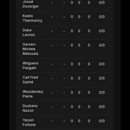
Josué
-
-
0
0
0
0/0
Duverger
Keeto
-
-
0
0
0
0/0
Thermoncy
Duke
-
-
0
0
0
0/0
Lacroix
Garven-
-
-
0
0
0
0/0
Michee
Metusala
Wilguens
-
-
0
0
0
0/0
Paugain
Carl Fred
-
-
0
0
0
0/0
Sainté
Woodensky
-
-
0
0
0
0/0
Pierre
Duckens
-
-
0
0
0
0/0
Nazon
Yassin
-
-
0
0
0
0/0
Fortune