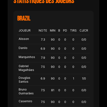
Statistiques des joueurs
Brazil
JOUEUR
NOTE
MIN
B
PD
TIRS
CJ/CR
Alisson
7.3
90
0
0
0
0/0
Danilo
6.9
90
0
0
0
0/0
Marquinhos
7.9
90
0
0
0
0/0
Gabriel
7.5
90
0
0
0
0/0
Magalhães
Douglas
6.9
90
0
0
1
1/0
Santos
Bruno
7.5
81
0
0
0
0/0
Guimarães
Casemiro
7.5
90
0
0
0
0/0