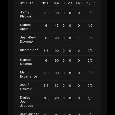
JOUEUR
NOTE
MIN
B
PD
TIRS
CJ/CR
Johny
6.3
90
0
0
0
0/0
Placide
Carlens
6
45
0
0
0
1/0
Arcus
Jean-Kévin
6
90
0
0
1
0/0
Duverne
Ricardo Adé
6.6
90
0
0
2
0/0
Hannes
6
90
0
0
0
0/0
Delcroix
Martin
6.3
90
0
0
0
0/0
Expérience
Josué
5.3
62
0
0
0
0/0
Casimir
Danley
6.5
90
0
0
0
1/0
Jean
Jacques
Jean-Ricner
6.9
81
0
0
0
0/0