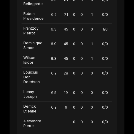
Bellegarde
Ruben
6.2
71
0
0
1
0/0
Providence
Frantzdy
6.3
45
0
0
0
1/0
Pierrot
Dominique
6.9
45
0
0
1
0/0
Simon
Wilson
6.3
45
0
0
1
0/0
Isidor
Louicius
6.2
28
0
0
0
0/0
Don
Deedson
Lenny
6.5
19
0
0
0
0/0
Joseph
Derrick
6.2
9
0
0
0
0/0
Etienne
Alexandre
-
-
0
0
0
0/0
Pierre