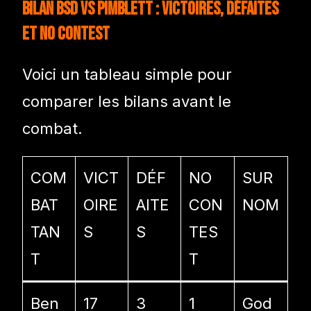
Bilan BSD vs Pimblett : victoires, défaites
et no contest
Voici un tableau simple pour
comparer les bilans avant le
combat.
COM
VICT
DÉF
NO
SUR
BAT
OIRE
AITE
CON
NOM
TAN
S
S
TES
T
T
Ben
17
3
1
God