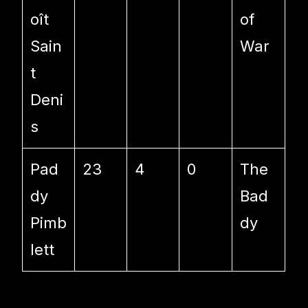
oît
of
Sain
War
t
Deni
s
Pad
23
4
0
The
dy
Bad
Pimb
dy
lett