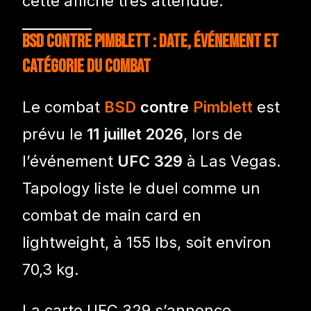
cette affiche très attendue.
BSD contre Pimblett : date, événement et
catégorie du combat
Le combat
BSD
contre
Pimblett
est
prévu le
11 juillet 2026
, lors de
l’événement
UFC 329
à Las Vegas.
Tapology liste le duel comme un
combat de main card en
lightweight, à 155 lbs, soit environ
70,3 kg.
La carte UFC 329 s’annonce