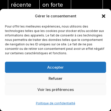
récente
on forte
contre
Gérer le consentement
gros
Pour offrir les meilleures expériences, nous utilisons des
technologies telles que les cookies pour stocker et/ou accéder aux
noms
informations des appareils. Le fait de consentir à ces technologies
nous permettra de traiter des données telles que le comportement
de navigation ou les ID uniques sur ce site. Le fait de ne pas
Popularit
Forte en
Très forte
consentir ou de retirer son consentement peut avoir un effet négatif
sur certaines caractéristiques et fonctions.
é
France/E
au
Accepter
internatio
urope
Royaume
nale
-Uni et
Refuser
mondiale
Voir les préférences
ment
Politique de confidentialité