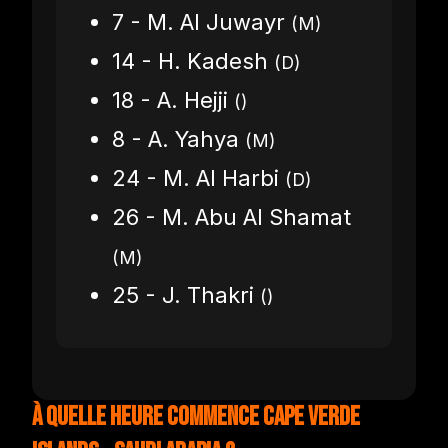
7 - M. Al Juwayr
(M)
14 - H. Kadesh
(D)
18 - A. Hejji
()
8 - A. Yahya
(M)
24 - M. Al Harbi
(D)
26 - M. Abu Al Shamat
(M)
25 - J. Thakri
()
À quelle heure commence Cape Verde