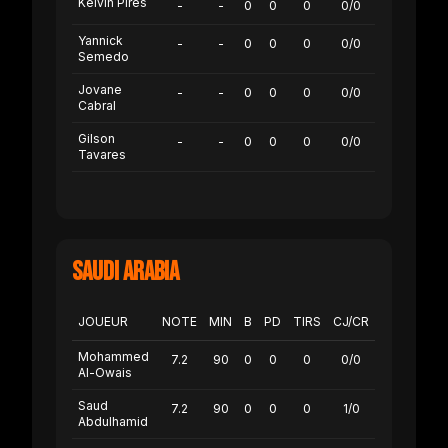
Kelvin Pires
-
-
0
0
0
0/0
Yannick
-
-
0
0
0
0/0
Semedo
Jovane
-
-
0
0
0
0/0
Cabral
Gilson
-
-
0
0
0
0/0
Tavares
Saudi Arabia
JOUEUR
NOTE
MIN
B
PD
TIRS
CJ/CR
Mohammed
7.2
90
0
0
0
0/0
Al-Owais
Saud
7.2
90
0
0
0
1/0
Abdulhamid