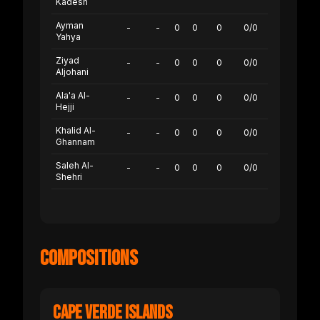
Kadesh
Ayman
-
-
0
0
0
0/0
Yahya
Ziyad
-
-
0
0
0
0/0
Aljohani
Ala'a Al-
-
-
0
0
0
0/0
Hejji
Khalid Al-
-
-
0
0
0
0/0
Ghannam
Saleh Al-
-
-
0
0
0
0/0
Shehri
Compositions
Cape Verde Islands