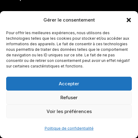
Pourquoi suivre Cape Verde Islands – Saudi
Gérer le consentement
Arabia sur Guide du Sport ?
Pour offrir les meilleures expériences, nous utilisons des
technologies telles que les cookies pour stocker et/ou accéder aux
Cette page centralise les
informations des appareils. Le fait de consentir à ces technologies
nous permettra de traiter des données telles que le comportement
informations essentielles du match
de navigation ou les ID uniques sur ce site. Le fait de ne pas
consentir ou de retirer son consentement peut avoir un effet négatif
Cape Verde Islands – Saudi Arabia
sur certaines caractéristiques et fonctions.
pour vous permettre de suivre la
Accepter
rencontre rapidement : heure,
Refuser
stade, score, compositions et
Voir les préférences
événements importants.
Politique de confidentialité
FAQ sur Cape Verde Islands – Saudi Arabia