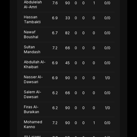
Abdulelah
7.6
90
0
0
1
0/0
Al-Amri
Hassan
6.9
33
0
0
0
0/0
Tambakti
Nawaf
6.7
82
0
0
0
0/0
Boushal
Sultan
7.2
66
0
0
0
0/0
Mandash
Abdullah Al-
6.9
45
0
0
0
0/0
Khaibari
Nasser Al-
6.9
90
0
0
0
1/0
Dawsari
Salem Al-
6.2
66
0
0
0
0/0
Dawsari
Firas Al-
6.2
90
0
0
0
1/0
Buraikan
Mohamed
7.2
90
0
0
1
0/0
Kanno
Ali Lajami