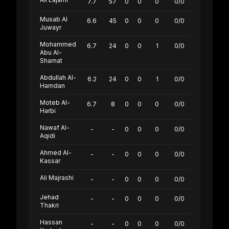
7.7
57
0
0
0
0/0
Musab Al
6.6
45
0
0
0
0/0
Juwayr
Mohammed
6.7
24
0
0
1
0/0
Abu Al-
Shamat
Abdullah Al-
6.2
24
0
0
1
0/0
Hamdan
Moteb Al-
6.7
8
0
0
0
0/0
Harbi
Nawaf Al-
-
-
0
0
0
0/0
Aqidi
Ahmed Al-
-
-
0
0
0
0/0
Kassar
Ali Majrashi
-
-
0
0
0
0/0
Jehad
-
-
0
0
0
0/0
Thakri
Hassan
-
-
0
0
0
0/0