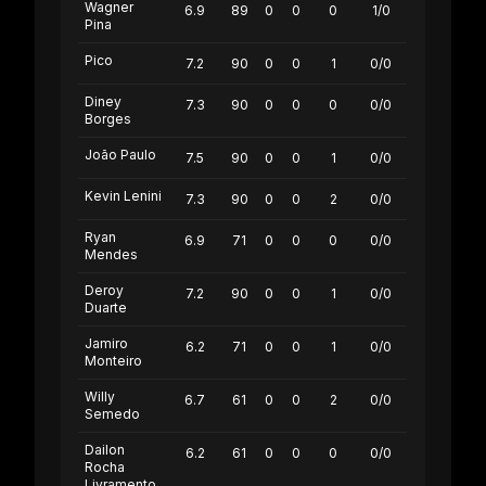
Wagner
6.9
89
0
0
0
1/0
Pina
Pico
7.2
90
0
0
1
0/0
Diney
7.3
90
0
0
0
0/0
Borges
João Paulo
7.5
90
0
0
1
0/0
Kevin Lenini
7.3
90
0
0
2
0/0
Ryan
6.9
71
0
0
0
0/0
Mendes
Deroy
7.2
90
0
0
1
0/0
Duarte
Jamiro
6.2
71
0
0
1
0/0
Monteiro
Willy
6.7
61
0
0
2
0/0
Semedo
Dailon
6.2
61
0
0
0
0/0
Rocha
Livramento