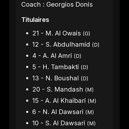
Coach : Georgios Donis
Titulaires
21 - M. Al Owais
(G)
12 - S. Abdulhamid
(D)
4 - A. Al Amri
(D)
5 - H. Tambakti
(D)
13 - N. Boushal
(D)
20 - S. Mandash
(M)
15 - A. Al Khaibari
(M)
6 - N. Al Dawsari
(M)
10 - S. Al Dawsari
(M)