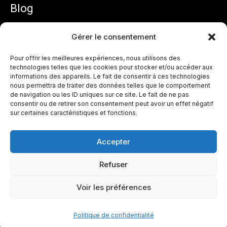
Blog
Mentions légales
Gérer le consentement
Politique de confidentialité
Pour offrir les meilleures expériences, nous utilisons des
technologies telles que les cookies pour stocker et/ou accéder aux
informations des appareils. Le fait de consentir à ces technologies
Zidane équipe de France : pourquoi son arrivée
nous permettra de traiter des données telles que le comportement
ouvre une nouvelle ère chez les Bleus
de navigation ou les ID uniques sur ce site. Le fait de ne pas
juillet 31, 2026
consentir ou de retirer son consentement peut avoir un effet négatif
sur certaines caractéristiques et fonctions.
Lire plus »
Accepter
France – Espagne : parcours des Bleus et
Refuser
projection avant la demi-finale de la Coupe du
monde 2026
Voir les préférences
juillet 11, 2026
Lire plus »
Politique de confidentialité