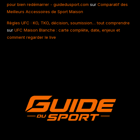
pour bien redémarrer - guidedusport.com
sur
Comparatif des
Meilleurs Accessoires de Sport Maison
Règles UFC : KO, TKO, décision, soumission… tout comprendre
sur
UFC Maison Blanche : carte complète, date, enjeux et
comment regarder le live