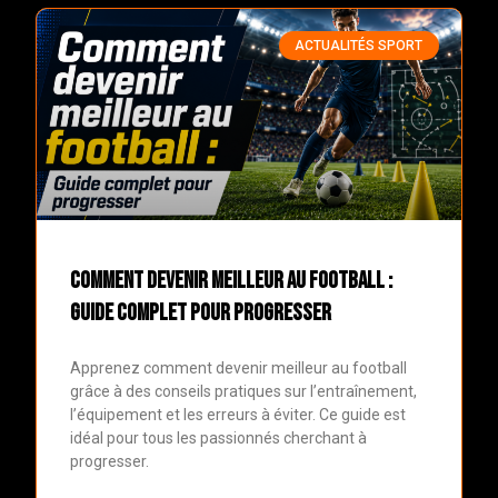
ACTUALITÉS SPORT
Comment devenir meilleur au football :
Guide complet pour progresser
Apprenez comment devenir meilleur au football
grâce à des conseils pratiques sur l’entraînement,
l’équipement et les erreurs à éviter. Ce guide est
idéal pour tous les passionnés cherchant à
progresser.