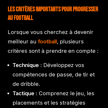
Les critères importants pour progresser
au football
Lorsque vous cherchez à devenir
meilleur au
football
, plusieurs
critères sont à prendre en compte :
Technique :
Développez vos
compétences de passe, de tir et
de dribble.
Tactique :
Comprenez le jeu, les
placements et les stratégies