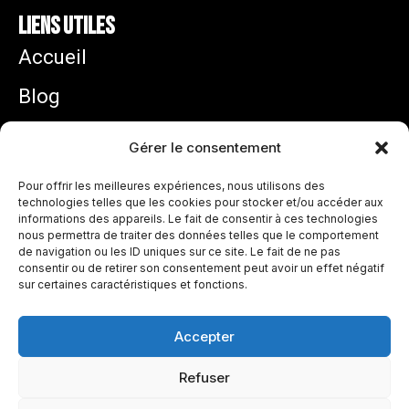
Liens utiles
Accueil
Blog
Mentions légales
Gérer le consentement
Politique de confidentialité
Pour offrir les meilleures expériences, nous utilisons des
technologies telles que les cookies pour stocker et/ou accéder aux
informations des appareils. Le fait de consentir à ces technologies
Zidane équipe de France : pourquoi son arrivée
nous permettra de traiter des données telles que le comportement
ouvre une nouvelle ère chez les Bleus
de navigation ou les ID uniques sur ce site. Le fait de ne pas
juillet 31, 2026
consentir ou de retirer son consentement peut avoir un effet négatif
sur certaines caractéristiques et fonctions.
Lire plus »
Accepter
France – Espagne : parcours des Bleus et
Refuser
projection avant la demi-finale de la Coupe du
monde 2026