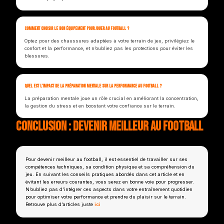
Comment choisir le bon équipement pour jouer au football ?
Optez pour des chaussures adaptées à votre terrain de jeu, privilégiez le
confort et la performance, et n’oubliez pas les protections pour éviter les
blessures.
Quel est l’impact de la préparation mentale sur la performance au football ?
La préparation mentale joue un rôle crucial en améliorant la concentration,
la gestion du stress et en boostant votre confiance sur le terrain.
Conclusion : devenir meilleur au football
Pour devenir meilleur au football, il est essentiel de travailler sur ses
compétences techniques, sa condition physique et sa compréhension du
jeu. En suivant les conseils pratiques abordés dans cet article et en
évitant les erreurs courantes, vous serez en bonne voie pour progresser.
N’oubliez pas d’intégrer ces aspects dans votre entraînement quotidien
pour optimiser votre performance et prendre du plaisir sur le terrain.
Retrouve plus d’articles juste
ici