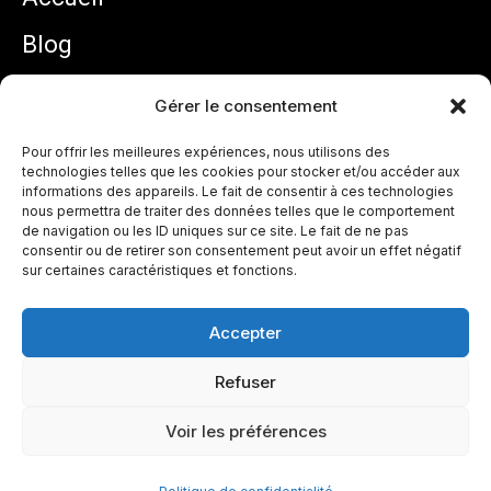
Blog
Mentions légales
Gérer le consentement
Politique de confidentialité
Pour offrir les meilleures expériences, nous utilisons des
technologies telles que les cookies pour stocker et/ou accéder aux
informations des appareils. Le fait de consentir à ces technologies
Zidane équipe de France : pourquoi son arrivée
nous permettra de traiter des données telles que le comportement
ouvre une nouvelle ère chez les Bleus
de navigation ou les ID uniques sur ce site. Le fait de ne pas
juillet 31, 2026
consentir ou de retirer son consentement peut avoir un effet négatif
sur certaines caractéristiques et fonctions.
Lire plus »
Accepter
France – Espagne : parcours des Bleus et
Refuser
projection avant la demi-finale de la Coupe du
monde 2026
Voir les préférences
juillet 11, 2026
Lire plus »