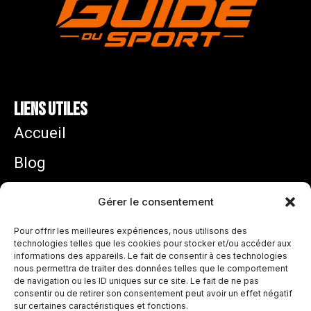
Liens utiles
Accueil
Blog
Mentions légales
Gérer le consentement
Politique de confidentialité
Pour offrir les meilleures expériences, nous utilisons des
technologies telles que les cookies pour stocker et/ou accéder aux
informations des appareils. Le fait de consentir à ces technologies
Zidane équipe de France : pourquoi son arrivée
nous permettra de traiter des données telles que le comportement
ouvre une nouvelle ère chez les Bleus
de navigation ou les ID uniques sur ce site. Le fait de ne pas
juillet 31, 2026
consentir ou de retirer son consentement peut avoir un effet négatif
sur certaines caractéristiques et fonctions.