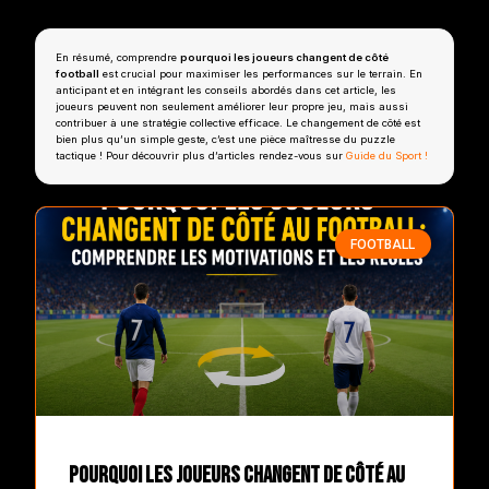
En résumé, comprendre
pourquoi les joueurs changent de côté
football
est crucial pour maximiser les performances sur le terrain. En
anticipant et en intégrant les conseils abordés dans cet article, les
joueurs peuvent non seulement améliorer leur propre jeu, mais aussi
contribuer à une stratégie collective efficace. Le changement de côté est
bien plus qu’un simple geste, c’est une pièce maîtresse du puzzle
tactique ! Pour découvrir plus d’articles rendez-vous sur
Guide du Sport !
FOOTBALL
Pourquoi les joueurs changent de côté au