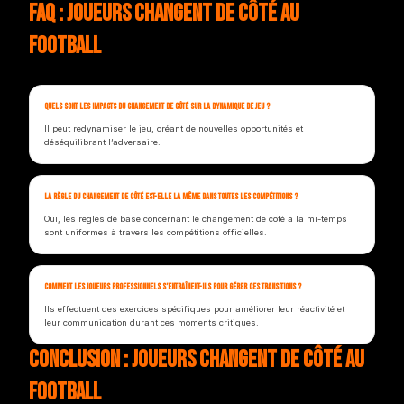
FAQ : joueurs changent de côté au
football
Quels sont les impacts du changement de côté sur la dynamique de jeu ?
Il peut redynamiser le jeu, créant de nouvelles opportunités et
déséquilibrant l’adversaire.
La règle du changement de côté est-elle la même dans toutes les compétitions ?
Oui, les règles de base concernant le changement de côté à la mi-temps
sont uniformes à travers les compétitions officielles.
Comment les joueurs professionnels s’entraînent-ils pour gérer ces transitions ?
Ils effectuent des exercices spécifiques pour améliorer leur réactivité et
leur communication durant ces moments critiques.
Conclusion : joueurs changent de côté au
football