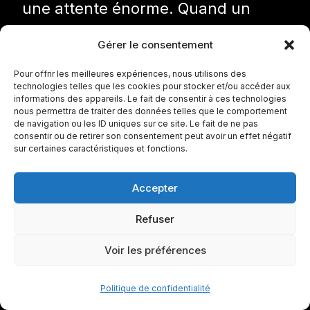
une attente énorme. Quand un
joueur gagne autant, le public veut
Gérer le consentement
des performances décisives à
Pour offrir les meilleures expériences, nous utilisons des
chaque match.
technologies telles que les cookies pour stocker et/ou accéder aux
informations des appareils. Le fait de consentir à ces technologies
nous permettra de traiter des données telles que le comportement
de navigation ou les ID uniques sur ce site. Le fait de ne pas
Ensuite, parce que son statut peut
consentir ou de retirer son consentement peut avoir un effet négatif
sur certaines caractéristiques et fonctions.
créer des comparaisons
permanentes : avec Vinícius,
Accepter
Bellingham, Cristiano Ronaldo,
Refuser
Benzema, ou même avec son
Voir les préférences
ancien passage au PSG.
Politique de confidentialité
Enfin, parce que le Real Madrid ne