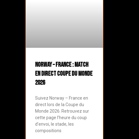
Norway – France : match
en direct Coupe du Monde
2026
Suivez Norway – France en
direct lors de la Coupe du
Monde 2026. Retrouvez sur
cette page l’heure du coup
d’envoi, le stade, les
compositions