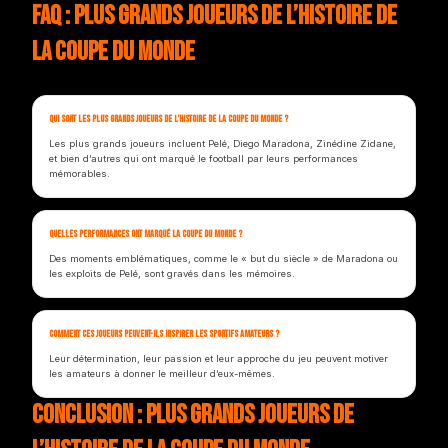
FAQ : Plus Grands Joueurs de l’Histoire de
la Coupe du Monde
Qui sont les plus grands joueurs de l’histoire de la Coupe du Monde ?
Les plus grands joueurs incluent Pelé, Diego Maradona, Zinédine Zidane,
et bien d’autres qui ont marqué le football par leurs performances
mémorables.
Quelles performances ont marqué la Coupe du Monde ?
Des moments emblématiques, comme le « but du siècle » de Maradona ou
les exploits de Pelé, sont gravés dans les mémoires.
Comment ces joueurs peuvent-ils inspirer les sportifs amateurs ?
Leur détermination, leur passion et leur approche du jeu peuvent motiver
les amateurs à donner le meilleur d’eux-mêmes.
Conclusion : Plus Grands Joueurs de