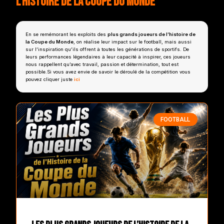
l’Histoire de la Coupe du Monde
En se remémorant les exploits des
plus grands joueurs de l’histoire de
la Coupe du Monde
, on réalise leur impact sur le football, mais aussi
sur l’inspiration qu’ils offrent à toutes les générations de sportifs. De
leurs performances légendaires à leur capacité à inspirer, ces joueurs
nous rappellent qu’avec travail, passion et détermination, tout est
possible.Si vous avez envie de savoir le déroulé de la compétition vous
pouvez cliquer juste
ici
FOOTBALL