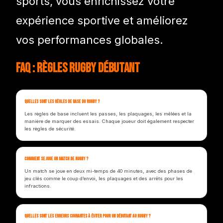
sports, vous enrichissez votre
expérience sportive et améliorez
vos performances globales.
FAQ : Règles rugby débutant
Quelles sont les règles de base du rugby ?
Les règles de base incluent les passes, les plaquages, les mêlées et la
manière de marquer des essais. Chaque joueur doit également respecter
les règles de sécurité.
Comment se joue un match de rugby ?
Un match se joue en deux mi-temps de 40 minutes, avec des phases de
jeu clés comme le coup d’envoi, les plaquages et des arrêts pour les
infractions.
Quelles sont les erreurs courantes à éviter pour un débutant au rugby ?