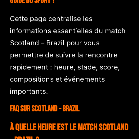
Guide du Sport ?
Cette page centralise les
informations essentielles du match
Scotland – Brazil pour vous
permettre de suivre la rencontre
rapidement : heure, stade, score,
compositions et événements
importants.
FAQ sur Scotland – Brazil
À quelle heure est le match Scotland