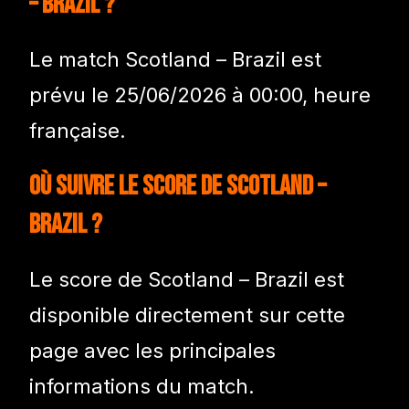
– Brazil ?
Le match Scotland – Brazil est
prévu le 25/06/2026 à 00:00, heure
française.
Où suivre le score de Scotland –
Brazil ?
Le score de Scotland – Brazil est
disponible directement sur cette
page avec les principales
informations du match.