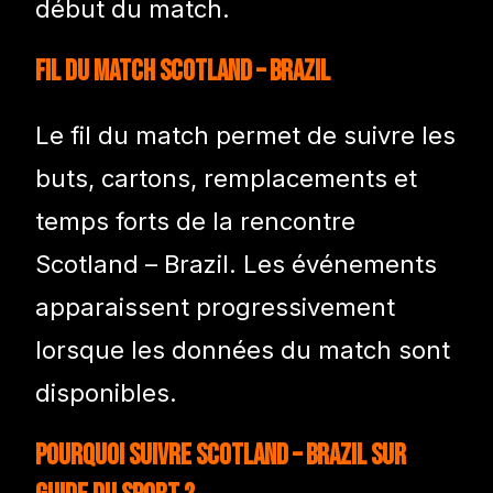
début du match.
Fil du match Scotland – Brazil
Le fil du match permet de suivre les
buts, cartons, remplacements et
temps forts de la rencontre
Scotland – Brazil. Les événements
apparaissent progressivement
lorsque les données du match sont
disponibles.
Pourquoi suivre Scotland – Brazil sur