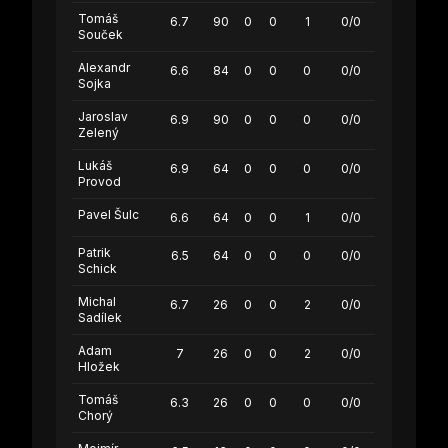
Tomáš
6.7
90
0
0
1
0/0
Souček
Alexandr
6.6
84
0
0
0
0/0
Sojka
Jaroslav
6.9
90
0
0
0
0/0
Zelený
Lukáš
6.9
64
0
0
0
0/0
Provod
Pavel Šulc
6.6
64
0
0
1
0/0
Patrik
6.5
64
0
0
0
0/0
Schick
Michal
6.7
26
0
0
2
0/0
Sadílek
Adam
7
26
0
0
2
0/0
Hložek
Tomáš
6.3
26
0
0
0
0/0
Chorý