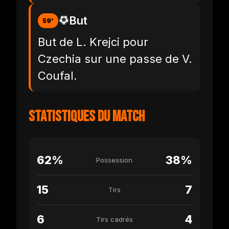
But
59'
But de L. Krejci pour
Czechia sur une passe de V.
Coufal.
Statistiques du match
62%
38%
Possession
15
7
Tirs
6
4
Tirs cadrés