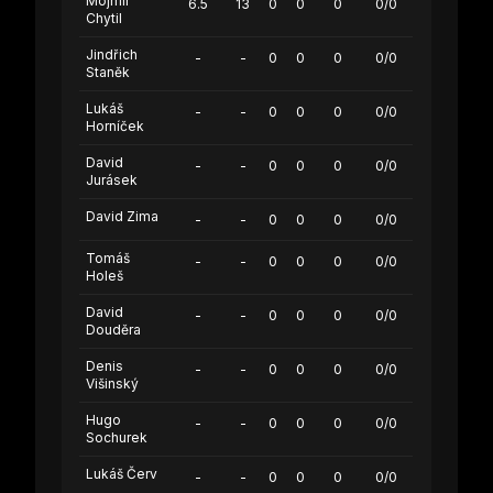
Mojmír
6.5
13
0
0
0
0/0
Chytil
Jindřich
-
-
0
0
0
0/0
Staněk
Lukáš
-
-
0
0
0
0/0
Horníček
David
-
-
0
0
0
0/0
Jurásek
David Zima
-
-
0
0
0
0/0
Tomáš
-
-
0
0
0
0/0
Holeš
David
-
-
0
0
0
0/0
Douděra
Denis
-
-
0
0
0
0/0
Višinský
Hugo
-
-
0
0
0
0/0
Sochurek
Lukáš Červ
-
-
0
0
0
0/0