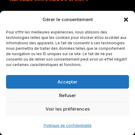
Cette page centralise les
Gérer le consentement
informations essentielles du match
Pour offrir les meilleures expériences, nous utilisons des
technologies telles que les cookies pour stocker et/ou accéder aux
South Korea – Czech Republic pour
informations des appareils. Le fait de consentir à ces technologies
nous permettra de traiter des données telles que le comportement
vous permettre de suivre la
de navigation ou les ID uniques sur ce site. Le fait de ne pas
consentir ou de retirer son consentement peut avoir un effet négatif
rencontre rapidement : heure,
sur certaines caractéristiques et fonctions.
stade, score, compositions et
Accepter
événements importants.
Refuser
FAQ sur South Korea – Czech Republic
Voir les préférences
À quelle heure est le match South
Politique de confidentialité
Korea – Czech Republic ?