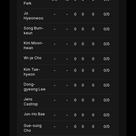
Park
Jo
-
-
0
0
0
0/0
Hyeonwoo
Song Bum-
-
-
0
0
0
0/0
keun
Kim Moon-
-
-
0
0
0
0/0
hwan
Wi-je Cho
-
-
0
0
0
0/0
Kim Tae-
-
-
0
0
0
0/0
hyeon
Dong-
-
-
0
0
0
0/0
gyeong Lee
Jens
-
-
0
0
0
0/0
Castrop
Jun-Ho Bae
-
-
0
0
0
0/0
Gue-sung
-
-
0
0
0
0/0
Cho