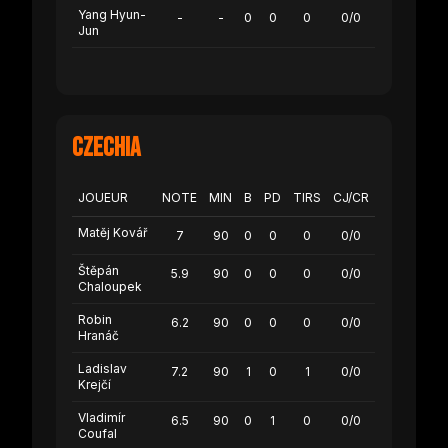
Yang Hyun-
-
-
0
0
0
0/0
Jun
Czechia
JOUEUR
NOTE
MIN
B
PD
TIRS
CJ/CR
Matěj Kovář
7
90
0
0
0
0/0
Štěpán
5.9
90
0
0
0
0/0
Chaloupek
Robin
6.2
90
0
0
0
0/0
Hranáč
Ladislav
7.2
90
1
0
1
0/0
Krejčí
Vladimír
6.5
90
0
1
0
0/0
Coufal