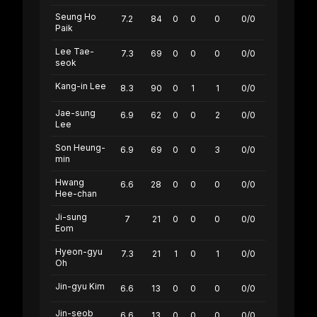
Seung Ho
7.2
84
0
0
0
0/0
Paik
Lee Tae-
7.3
69
0
0
0
0/0
seok
Kang-in Lee
8.3
90
0
1
1
0/0
Jae-sung
6.9
62
0
0
2
0/0
Lee
Son Heung-
6.9
69
0
0
3
0/0
min
Hwang
6.6
28
0
0
0
0/0
Hee-chan
Ji-sung
7
21
0
0
0
0/0
Eom
Hyeon-gyu
7.3
21
1
0
1
0/0
Oh
Jin-gyu Kim
6.6
13
0
0
0
0/0
Jin-seob
6.6
13
0
0
0
0/0