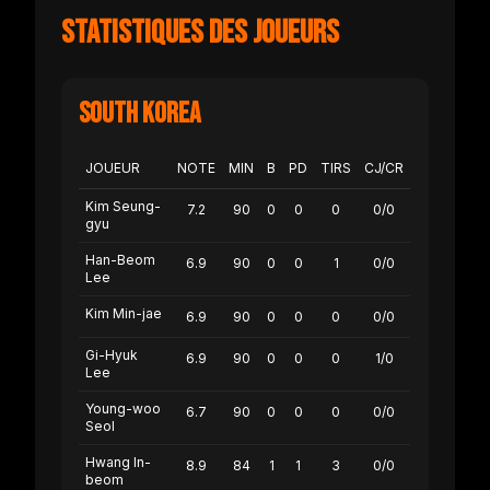
Statistiques des joueurs
South Korea
JOUEUR
NOTE
MIN
B
PD
TIRS
CJ/CR
Kim Seung-
7.2
90
0
0
0
0/0
gyu
Han-Beom
6.9
90
0
0
1
0/0
Lee
Kim Min-jae
6.9
90
0
0
0
0/0
Gi-Hyuk
6.9
90
0
0
0
1/0
Lee
Young-woo
6.7
90
0
0
0
0/0
Seol
Hwang In-
8.9
84
1
1
3
0/0
beom