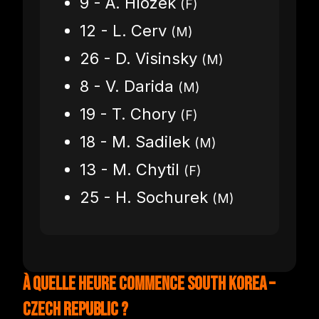
9 - A. Hlozek
(F)
12 - L. Cerv
(M)
26 - D. Visinsky
(M)
8 - V. Darida
(M)
19 - T. Chory
(F)
18 - M. Sadilek
(M)
13 - M. Chytil
(F)
25 - H. Sochurek
(M)
À quelle heure commence South Korea –
Czech Republic ?