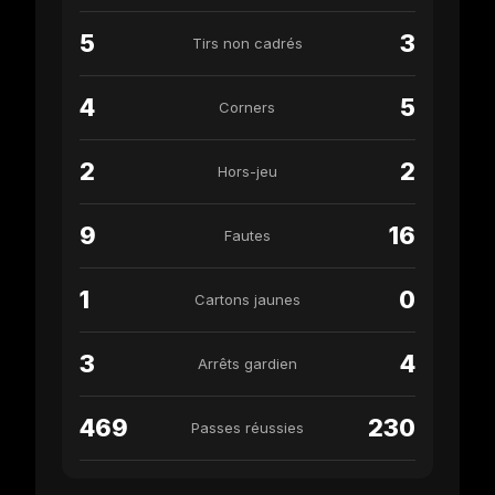
5
3
Tirs non cadrés
4
5
Corners
2
2
Hors-jeu
9
16
Fautes
1
0
Cartons jaunes
3
4
Arrêts gardien
469
230
Passes réussies