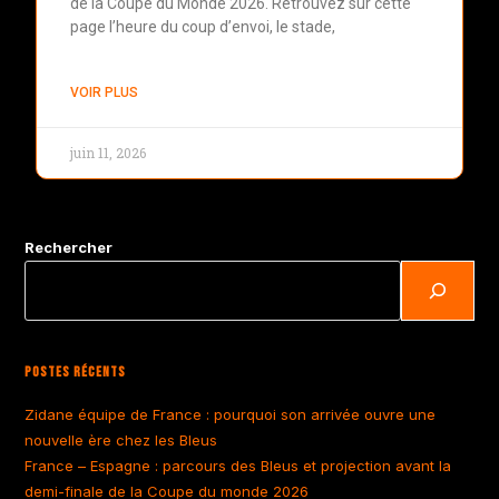
de la Coupe du Monde 2026. Retrouvez sur cette
page l’heure du coup d’envoi, le stade,
VOIR PLUS
juin 11, 2026
Rechercher
Postes Récents
Zidane équipe de France : pourquoi son arrivée ouvre une
nouvelle ère chez les Bleus
France – Espagne : parcours des Bleus et projection avant la
demi-finale de la Coupe du monde 2026