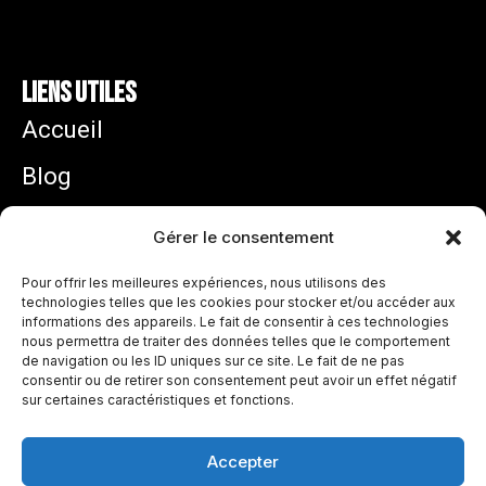
Liens utiles
Accueil
Blog
Mentions légales
Gérer le consentement
Politique de confidentialité
Pour offrir les meilleures expériences, nous utilisons des
technologies telles que les cookies pour stocker et/ou accéder aux
informations des appareils. Le fait de consentir à ces technologies
Zidane équipe de France : pourquoi son arrivée
nous permettra de traiter des données telles que le comportement
ouvre une nouvelle ère chez les Bleus
de navigation ou les ID uniques sur ce site. Le fait de ne pas
juillet 31, 2026
consentir ou de retirer son consentement peut avoir un effet négatif
sur certaines caractéristiques et fonctions.
Lire plus »
Accepter