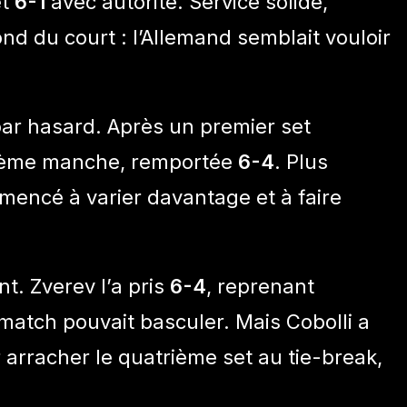
et
6-1
avec autorité. Service solide,
nd du court : l’Allemand semblait vouloir
e par hasard. Après un premier set
uxième manche, remportée
6-4
. Plus
mmencé à varier davantage et à faire
nt. Zverev l’a pris
6-4
, reprenant
atch pouvait basculer. Mais Cobolli a
 arracher le quatrième set au tie-break,