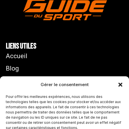
Liens utiles
Accueil
Blog
Mentions légales
Gérer le consentement
Politique de confidentialité
Pour offrir les meilleures expériences, nous utilisons des
technologies telles que les cookies pour stocker et/ou accéder aux
informations des appareils. Le fait de consentir à ces technologies
Zidane équipe de France : pourquoi son arrivée
nous permettra de traiter des données telles que le comportement
ouvre une nouvelle ère chez les Bleus
de navigation ou les ID uniques sur ce site. Le fait de ne pas
juillet 31, 2026
consentir ou de retirer son consentement peut avoir un effet négatif
sur certaines caractéristiques et fonctions.