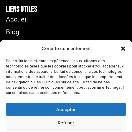
Liens utiles
Accueil
Blog
Mentions légales
Gérer le consentement
Politique de confidentialité
Pour offrir les meilleures expériences, nous utilisons des
technologies telles que les cookies pour stocker et/ou accéder aux
informations des appareils. Le fait de consentir à ces technologies
Zidane équipe de France : pourquoi son arrivée
nous permettra de traiter des données telles que le comportement
ouvre une nouvelle ère chez les Bleus
de navigation ou les ID uniques sur ce site. Le fait de ne pas
juillet 31, 2026
consentir ou de retirer son consentement peut avoir un effet négatif
sur certaines caractéristiques et fonctions.
Lire plus »
Accepter
France – Espagne : parcours des Bleus et
Refuser
projection avant la demi-finale de la Coupe du