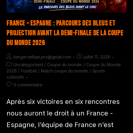
France – Espagne : parcours des Bleus et
projection avant la demi-finale de la Coupe
du monde 2026
berger.william.pro@gmail.com
juillet 11, 2026
Uncategorized
/
Coupe du monde
/
Coupe du Monde
2026
/
Football
/
Match coupe du monde
/
Sports
collectifs
0 commentaire
Après six victoires en six rencontres
nous auront le droit à un France -
Espagne, l’équipe de France n’est